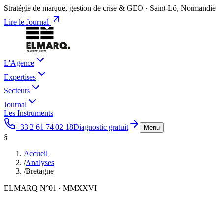
Stratégie de marque, gestion de crise & GEO · Saint-Lô, Normandie
Lire le Journal
L'Agence
Expertises
Secteurs
Journal
Les Instruments
+33 2 61 74 02 18
Diagnostic gratuit
Menu
§
Accueil
/
Analyses
/
Bretagne
ELMARQ N°01
·
MMXXVI