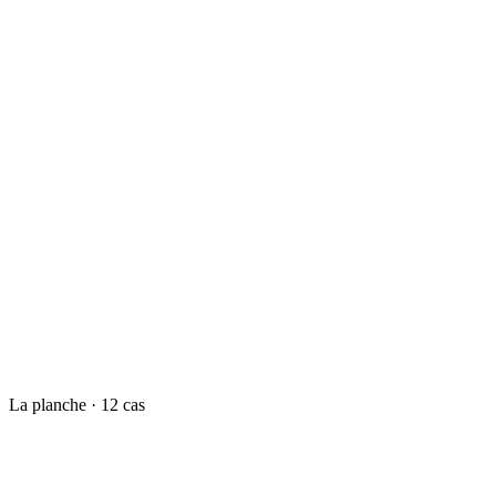
Le pays qui s'est fait marque.
La planche ·
12
cas
Ouest-France
80
Olga
75
Marque Bretagne
72