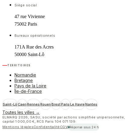
Siège social
47 rue Vivienne
75002
Paris
Bureaux opérationnels
171A Rue des Acres
50000
Saint-Lô
Territoires
Normandie
Bretagne
Pays de la Loire
Île-de-France
Saint-Lô
Caen
Rennes
Rouen
Brest
Paris
Le Havre
Nantes
Toutes les villes
→
ELMARQ
2026
,
SASU, société par actions simplifiée unipersonnelle
,
capital
1 000,00 €
,
RCS Paris 104 071 139
.
Mentions légales
Confidentialité
CGV
Réponse sous 24 h