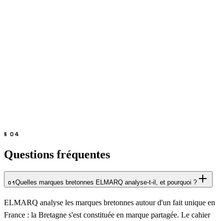
Samsic
↔
Mixte
Quatre milliards d'euros sous un acronyme de 1986
Ubisoft
↘
Contre-doctrinal
La marque mère démembrée par ses propres licences
§
04
Questions fréquentes
Quelles marques bretonnes ELMARQ analyse-t-il, et pourquoi ?
01
ELMARQ analyse les marques bretonnes autour d'un fait unique en
France : la Bretagne s'est constituée en marque partagée. Le cahier