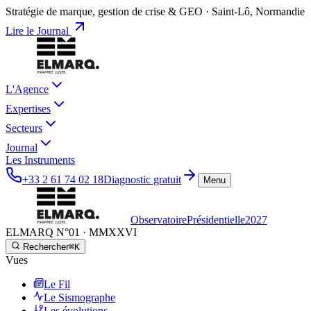
Stratégie de marque, gestion de crise & GEO · Saint-Lô, Normandie
Lire le Journal
L'Agence
Expertises
Secteurs
Journal
Les Instruments
+33 2 61 74 02 18
Diagnostic gratuit
Menu
Observatoire
Présidentielle
2027
ELMARQ N°01
·
MMXXVI
Rechercher
⌘K
Vues
Le Fil
Le Sismographe
Les évolutions