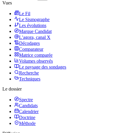
Vues
Le Fil
Le Sismographe
Les évolutions
Marque Candidat
L’agora, canal X
Décodages
Comparateur
Matrice comparée
Volumes observés
Le paysage des sondages
Recherche
Techniques
Le dossier
Spectre
Candidats
Calendrier
Doctrine
Méthode