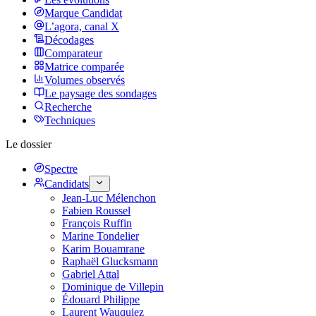
Marque Candidat
L’agora, canal X
Décodages
Comparateur
Matrice comparée
Volumes observés
Le paysage des sondages
Recherche
Techniques
Le dossier
Spectre
Candidats
Jean-Luc Mélenchon
Fabien Roussel
François Ruffin
Marine Tondelier
Karim Bouamrane
Raphaël Glucksmann
Gabriel Attal
Dominique de Villepin
Édouard Philippe
Laurent Wauquiez