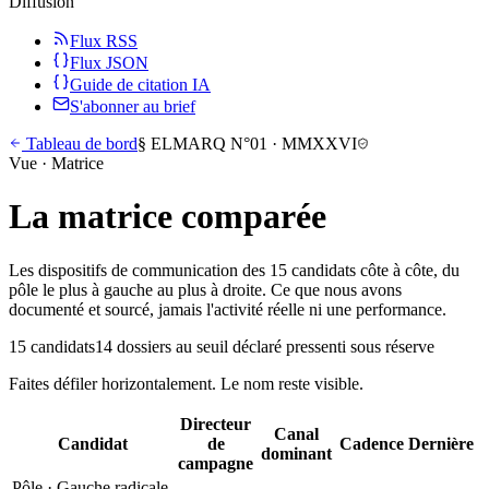
Diffusion
Flux RSS
Flux JSON
Guide de citation IA
S'abonner au brief
Tableau de bord
§
ELMARQ N°01
·
MMXXVI
Vue · Matrice
La matrice
comparée
Les dispositifs de communication des 15 candidats côte à côte, du
pôle le plus à gauche au plus à droite. Ce que nous avons
documenté et sourcé, jamais l'activité réelle ni une performance.
15
candidats
14
dossiers au seuil
déclaré
pressenti
sous réserve
Faites défiler horizontalement. Le nom reste visible.
Directeur
Canal
Candidat
de
Cadence
Dernière
dominant
campagne
Pôle ·
Gauche radicale