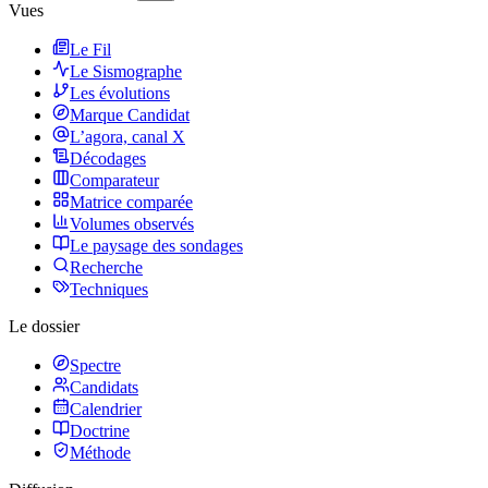
Vues
Le Fil
Le Sismographe
Les évolutions
Marque Candidat
L’agora, canal X
Décodages
Comparateur
Matrice comparée
Volumes observés
Le paysage des sondages
Recherche
Techniques
Le dossier
Spectre
Candidats
Calendrier
Doctrine
Méthode