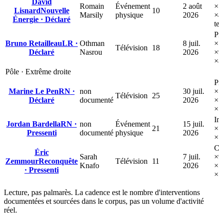
David
Romain
Événement
2 août
×
Lisnard
Nouvelle
10
Marsily
physique
2026
×
Énergie
·
Déclaré
t
P
Bruno Retailleau
LR
·
Othman
8 juil.
×
Télévision
18
Déclaré
Nasrou
2026
×
×
Pôle ·
Extrême droite
P
Marine Le Pen
RN
·
non
30 juil.
×
Télévision
25
Déclaré
documenté
2026
×
×
I
Jordan Bardella
RN
·
non
Événement
15 juil.
21
×
Pressenti
documenté
physique
2026
×
C
Éric
Sarah
7 juil.
×
Zemmour
Reconquête
Télévision
11
Knafo
2026
×
·
Pressenti
×
Lecture, pas palmarès. La cadence est le nombre d'interventions
documentées et sourcées dans le corpus, pas un volume d'activité
réel.