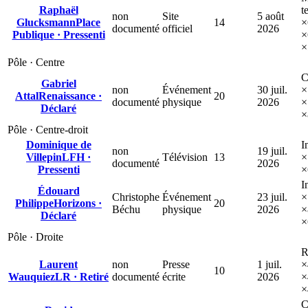
Raphaël
t
non
Site
5 août
Glucksmann
Place
14
×
documenté
officiel
2026
Publique
·
Pressenti
×
×
Pôle ·
Centre
C
Gabriel
non
Événement
30 juil.
×
Attal
Renaissance
·
20
documenté
physique
2026
×
Déclaré
×
Pôle ·
Centre-droit
Dominique de
I
non
19 juil.
Villepin
LFH
·
Télévision
13
×
documenté
2026
Pressenti
×
I
Édouard
Christophe
Événement
23 juil.
×
Philippe
Horizons
·
20
Béchu
physique
2026
×
Déclaré
×
Pôle ·
Droite
R
Laurent
non
Presse
1 juil.
×
10
Wauquiez
LR
·
Retiré
documenté
écrite
2026
×
×
C