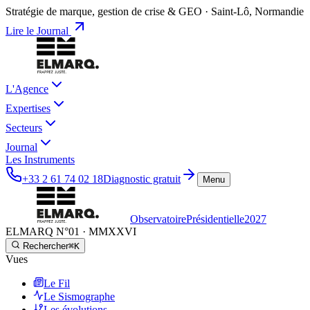
Stratégie de marque, gestion de crise & GEO · Saint-Lô, Normandie
Lire le Journal
L'Agence
Expertises
Secteurs
Journal
Les Instruments
+33 2 61 74 02 18
Diagnostic gratuit
Menu
Observatoire
Présidentielle
2027
ELMARQ N°01
·
MMXXVI
Rechercher
⌘K
Vues
Le Fil
Le Sismographe
Les évolutions