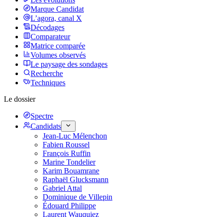
Marque Candidat
L’agora, canal X
Décodages
Comparateur
Matrice comparée
Volumes observés
Le paysage des sondages
Recherche
Techniques
Le dossier
Spectre
Candidats
Jean-Luc Mélenchon
Fabien Roussel
François Ruffin
Marine Tondelier
Karim Bouamrane
Raphaël Glucksmann
Gabriel Attal
Dominique de Villepin
Édouard Philippe
Laurent Wauquiez