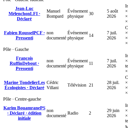
I
Jean-Luc
Manuel
Événement
5 août
×
Mélenchon
LFI
·
30
Bompard
physique
2026
×
Déclaré
×
C
Fabien Roussel
PCF
·
non
Événement
7 juil.
×
14
Pressenti
documenté
physique
2026
×
×
Pôle ·
Gauche
I
François
non
Événement
7 juil.
×
Ruffin
Debout
·
11
documenté
physique
2026
t
Pressenti
×
C
Marine Tondelier
Les
Cédric
28 juil.
×
Télévision
21
Écologistes
·
Déclaré
Villani
2026
×
×
Pôle ·
Centre-gauche
I
Karim Bouamrane
PS
non
29 juin
×
·
Déclaré
· édition
Radio
2
documenté
2026
×
initiale
t
M