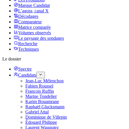
Marque Candidat
L’agora, canal X
Décodages
Comparateur
Matrice comparée
Volumes observés
Le paysage des sondages
Recherche
Techniques
Le dossier
Spectre
Candidats
Jean-Luc Mélenchon
Fabien Roussel
François Ruffin
Marine Tondelier
Karim Bouamrane
Raphaël Glucksmann
Gabriel Attal
Dominique de Villepin
Édouard Philippe
Laurent Wauquiez