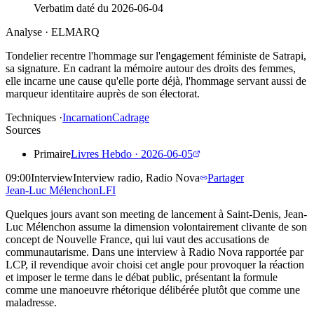
Verbatim daté du
2026-06-04
Analyse · ELMARQ
Tondelier recentre l'hommage sur l'engagement féministe de Satrapi,
sa signature. En cadrant la mémoire autour des droits des femmes,
elle incarne une cause qu'elle porte déjà, l'hommage servant aussi de
marqueur identitaire auprès de son électorat.
Techniques ·
Incarnation
Cadrage
Sources
Primaire
Livres Hebdo
·
2026-06-05
09:00
Interview
Interview radio, Radio Nova
Partager
Jean-Luc
Mélenchon
LFI
Quelques jours avant son meeting de lancement à Saint-Denis, Jean-
Luc Mélenchon assume la dimension volontairement clivante de son
concept de Nouvelle France, qui lui vaut des accusations de
communautarisme. Dans une interview à Radio Nova rapportée par
LCP, il revendique avoir choisi cet angle pour provoquer la réaction
et imposer le terme dans le débat public, présentant la formule
comme une manoeuvre rhétorique délibérée plutôt que comme une
maladresse.