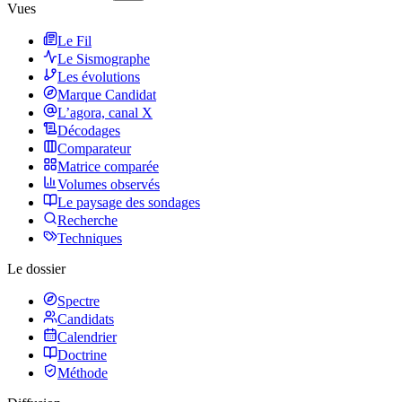
Vues
Le Fil
Le Sismographe
Les évolutions
Marque Candidat
L’agora, canal X
Décodages
Comparateur
Matrice comparée
Volumes observés
Le paysage des sondages
Recherche
Techniques
Le dossier
Spectre
Candidats
Calendrier
Doctrine
Méthode