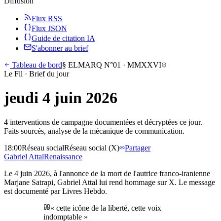
Diffusion
Flux RSS
Flux JSON
Guide de citation IA
S'abonner au brief
Tableau de bord
§
ELMARQ N°01
·
MMXXVI
Le Fil · Brief du jour
jeudi 4 juin 2026
4 interventions de campagne documentées et décryptées ce jour.
Faits sourcés, analyse de la mécanique de communication.
18:00
Réseau social
Réseau social (X)
Partager
Gabriel
Attal
Renaissance
Le 4 juin 2026, à l'annonce de la mort de l'autrice franco-iranienne
Marjane Satrapi, Gabriel Attal lui rend hommage sur X. Le message
est documenté par Livres Hebdo.
«
cette icône de la liberté, cette voix
indomptable
»