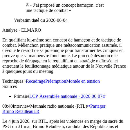
«
J'ai proposé un concept hameçon, c'est
une tactique de combat
»
Verbatim daté du
2026-06-04
Analyse · ELMARQ
En qualifiant lui-même son concept de hameçon et de tactique de
combat, Mélenchon pratique une métacommunication assumée, il
dévoile le ressort de sa polémique pour transformer les critiques en
preuve que sa manoeuvre fonctionne. Le procédé désamorce le
reproche de dérapage en le requalifiant en stratégie maîtrisée, et
entretient le feuilletonnage médiatique autour de la Nouvelle France
à quelques jours du meeting.
Techniques ·
Recadrage
Préemption
Montée en tension
Sources
Primaire
LCP, Assemblée nationale
·
2026-06-07
08:40
Interview
Matinale radio nationale (RTL)
Partager
Bruno
Retailleau
LR
Le 4 juin 2026, sur RTL, après les violences en marge du sacre du
PSG du 31 mai, Bruno Retailleau, candidat des Républicains et