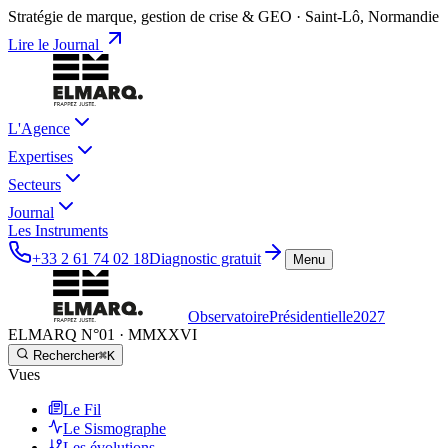
Stratégie de marque, gestion de crise & GEO · Saint-Lô, Normandie
Lire le Journal
L'Agence
Expertises
Secteurs
Journal
Les Instruments
+33 2 61 74 02 18
Diagnostic gratuit
Menu
Observatoire
Présidentielle
2027
ELMARQ N°01
·
MMXXVI
Rechercher
⌘K
Vues
Le Fil
Le Sismographe
Les évolutions