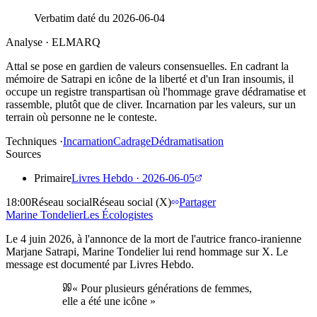
Verbatim daté du
2026-06-04
Analyse · ELMARQ
Attal se pose en gardien de valeurs consensuelles. En cadrant la
mémoire de Satrapi en icône de la liberté et d'un Iran insoumis, il
occupe un registre transpartisan où l'hommage grave dédramatise et
rassemble, plutôt que de cliver. Incarnation par les valeurs, sur un
terrain où personne ne le conteste.
Techniques ·
Incarnation
Cadrage
Dédramatisation
Sources
Primaire
Livres Hebdo
·
2026-06-05
18:00
Réseau social
Réseau social (X)
Partager
Marine
Tondelier
Les Écologistes
Le 4 juin 2026, à l'annonce de la mort de l'autrice franco-iranienne
Marjane Satrapi, Marine Tondelier lui rend hommage sur X. Le
message est documenté par Livres Hebdo.
«
Pour plusieurs générations de femmes,
elle a été une icône
»