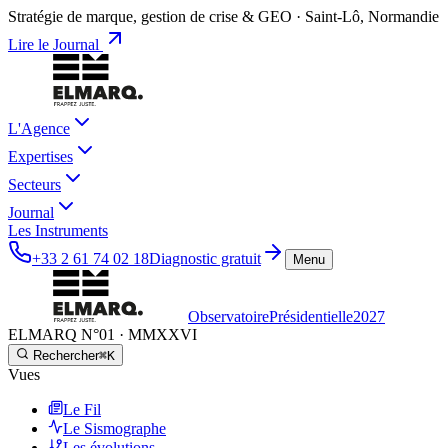
Stratégie de marque, gestion de crise & GEO · Saint-Lô, Normandie
Lire le Journal
L'Agence
Expertises
Secteurs
Journal
Les Instruments
+33 2 61 74 02 18
Diagnostic gratuit
Menu
Observatoire
Présidentielle
2027
ELMARQ N°01
·
MMXXVI
Rechercher
⌘K
Vues
Le Fil
Le Sismographe
Les évolutions