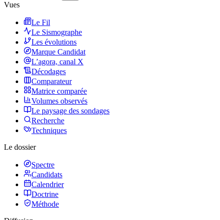
Vues
Le Fil
Le Sismographe
Les évolutions
Marque Candidat
L’agora, canal X
Décodages
Comparateur
Matrice comparée
Volumes observés
Le paysage des sondages
Recherche
Techniques
Le dossier
Spectre
Candidats
Calendrier
Doctrine
Méthode