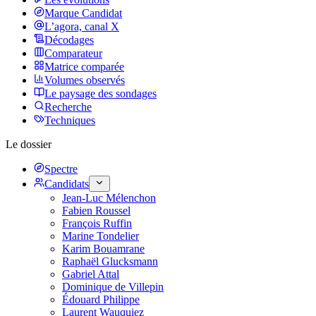
Marque Candidat
L’agora, canal X
Décodages
Comparateur
Matrice comparée
Volumes observés
Le paysage des sondages
Recherche
Techniques
Le dossier
Spectre
Candidats
Jean-Luc Mélenchon
Fabien Roussel
François Ruffin
Marine Tondelier
Karim Bouamrane
Raphaël Glucksmann
Gabriel Attal
Dominique de Villepin
Édouard Philippe
Laurent Wauquiez