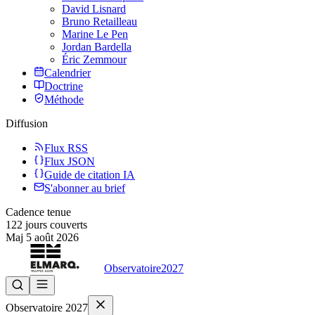
David Lisnard
Bruno Retailleau
Marine Le Pen
Jordan Bardella
Éric Zemmour
Calendrier
Doctrine
Méthode
Diffusion
Flux RSS
Flux JSON
Guide de citation IA
S'abonner au brief
Cadence tenue
122
jours couverts
Maj
5 août 2026
Observatoire
2027
Observatoire 2027