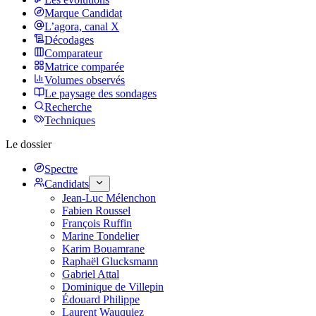
Marque Candidat
L’agora, canal X
Décodages
Comparateur
Matrice comparée
Volumes observés
Le paysage des sondages
Recherche
Techniques
Le dossier
Spectre
Candidats
Jean-Luc Mélenchon
Fabien Roussel
François Ruffin
Marine Tondelier
Karim Bouamrane
Raphaël Glucksmann
Gabriel Attal
Dominique de Villepin
Édouard Philippe
Laurent Wauquiez