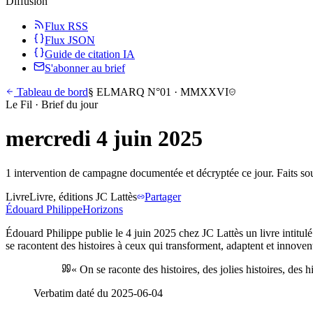
Diffusion
Flux RSS
Flux JSON
Guide de citation IA
S'abonner au brief
Tableau de bord
§
ELMARQ N°01
·
MMXXVI
Le Fil · Brief du jour
mercredi 4 juin 2025
1 intervention de campagne documentée et décryptée ce jour. Faits s
Livre
Livre, éditions JC Lattès
Partager
Édouard
Philippe
Horizons
Édouard Philippe publie le 4 juin 2025 chez JC Lattès un livre intitu
se racontent des histoires à ceux qui transforment, adaptent et innoven
«
On se raconte des histoires, des jolies histoires, des h
Verbatim daté du
2025-06-04