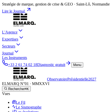
Stratégie de marque, gestion de crise & GEO · Saint-Lô, Normandie
Lire le Journal
L'Agence
Expertises
Secteurs
Journal
Les Instruments
+33 2 61 74 02 18
Diagnostic gratuit
Menu
Observatoire
Présidentielle
2027
ELMARQ N°01
·
MMXXVI
Rechercher
⌘K
Vues
Le Fil
Le Sismographe
Les évolutions