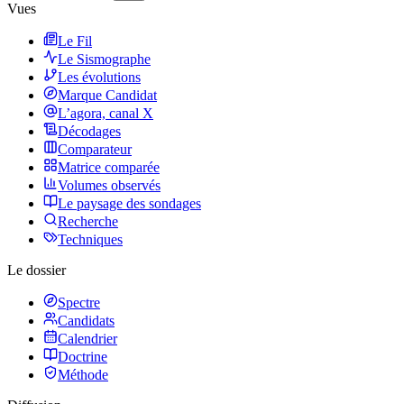
Vues
Le Fil
Le Sismographe
Les évolutions
Marque Candidat
L’agora, canal X
Décodages
Comparateur
Matrice comparée
Volumes observés
Le paysage des sondages
Recherche
Techniques
Le dossier
Spectre
Candidats
Calendrier
Doctrine
Méthode